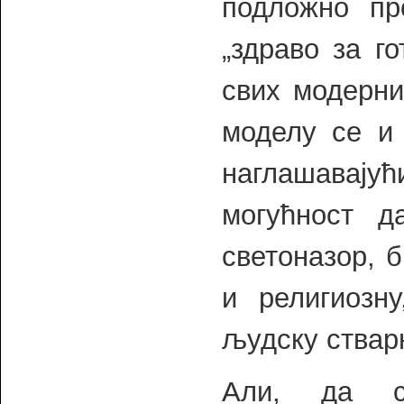
подложно пр
„здраво за г
свих модерни
моделу се и 
наглашавајућ
могућност д
светоназор, 
и религиозн
људску ствар
Али, да с