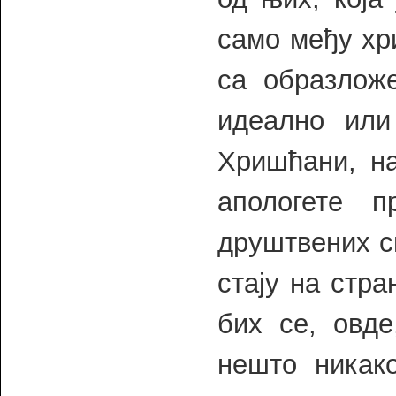
само међу хр
са образлож
идеално или
Хришћани, на
апологете п
друштвених си
стају на стр
бих се, овде
нешто никак