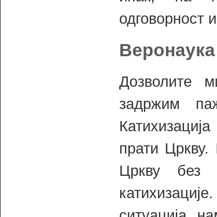
одговорност 
Веронаука 
Дозволите м
задржим па
Катихизација
прати Цркву.
Цркву без 
катихизаци
ситуација на