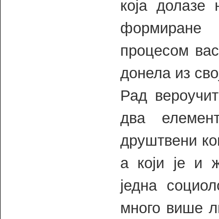
која долазе 
формиране 
процесом вас
донела из сво
Рад вероучит
два елемен
друштвени кон
а који је и 
једна социо
много више л