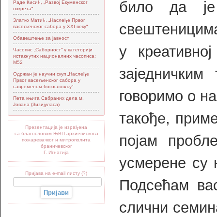
било да ј
Раде Кисић, „Развој Екуменског
покрета“
Златко Матић, „Наслеђе Првог
свештеницима
васељенског сабора у XXI веку“
Обавештење за јавност
у креативно
Часопис „Саборност“ у категорији
истакнутих националних часописа:
М52
заједничким
Одржан је научни скуп „Наслеђе
Првог васељенског сабора у
савременом богословљу“
говоримо о н
Пета књига Сабраних дела м.
Јована (Зизијуласа)
такође, прим
Презентација је израђена
са благословом ЊВП архиепископа
појам пробл
пожаревачког и митрополита
браничевског
Г. Игнатија
усмерене су
Пријава на e-mail листу (?)
Подсећам вас
слични семин