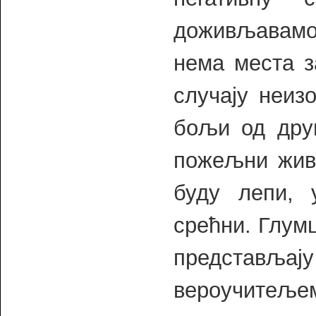
доживљавамо 
нема места з
случају неиз
бољи од друг
пожељни живо
буду лепи, у
срећни. Глум
представљај
вероучитељем