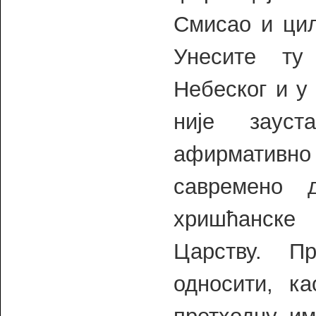
Смисао и циљ
Унесите ту
Небеског и у
није заус
афирмативн
савремено 
хришћанске
Царству. П
односити, к