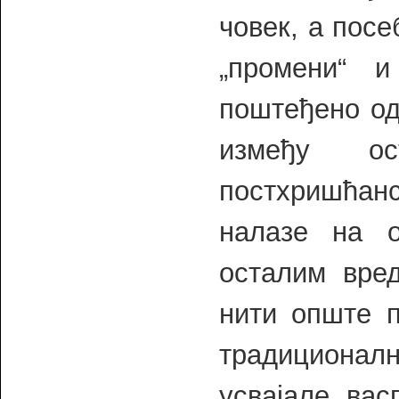
човек, а посе
„промени“ 
поштеђено од
између ос
постхришћанс
налазе на 
осталим вре
нити опште п
традициона
усвајале вас