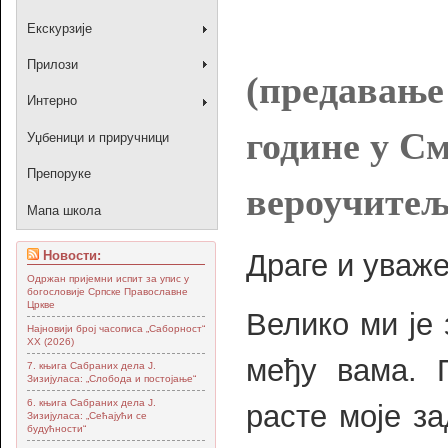
Екскурзије
Прилози
(предавање 
Интерно
године у См
Уџбеници и приручници
Препоруке
вероучитељ
Мапа школа
Новости:
Драге и уваж
Одржан пријемни испит за упис у
богословије Српске Православне
Цркве
Велико ми је
Најновији број часописа „Саборност“
XX (2026)
међу вама. 
7. књига Сабраних дела Ј.
Зизијуласа: „Слобода и постојање“
6. књига Сабраних дела Ј.
расте моје з
Зизијуласа: „Сећајући се
будућности“