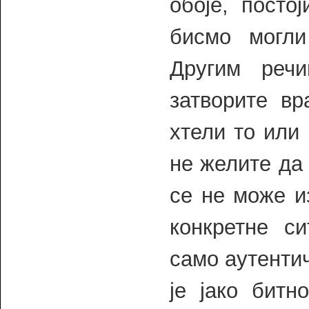
обоје, посто
бисмо могли
Другим реч
затворите вр
хтели то или 
не желите да
се не може и
конкретне с
само аутенти
је јако бит