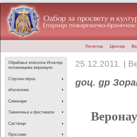
Почетна
Центар
Ве
25.12.2011. | 
Обраћање епископа Игнатија
полазницима веронауке
Стручна обука
доц. др Зор
еКатихизис
Семинари
Веронау
Такмичења и фестивали
Састанци
Прославе