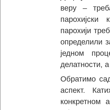
веру – треб
парохијски 
парохији треб
определили з
једном проц
делатности, а
Обратимо са
аспект. Кат
конкретном 