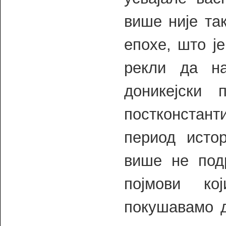
више није та
епохе, што ј
рекли да н
доникејски 
постконстан
период исто
више не под
појмови ко
покушавамо д