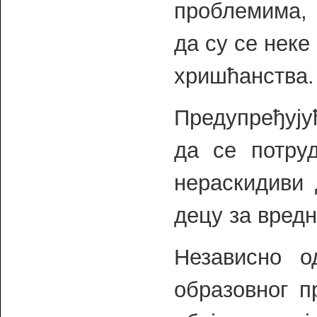
проблемима, 
да су се нек
хришћанства.
Предупређујућ
да се потру
нераскидиви 
децу за вредн
Независно 
образовног п