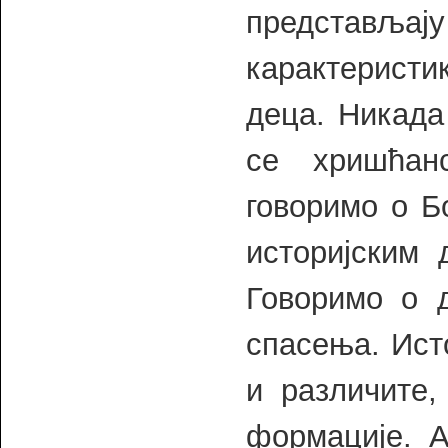
представљају
карактеристи
деца. Никада
се хришћан
говоримо о Б
историјским 
Говоримо о д
спасења. Ист
и различите,
формације. А