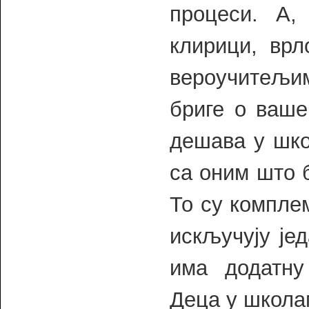
процеси. А,
клирици, врл
вероучитељ
бриге о ваше
дешава у шко
са оним што 
То су компле
искључују је
има додатну
Деца у школа