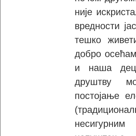
није искрист
вредности ја
тешко живет
добро осећам
и наша дец
друштву мо
постојање е
(традициона
несигурни