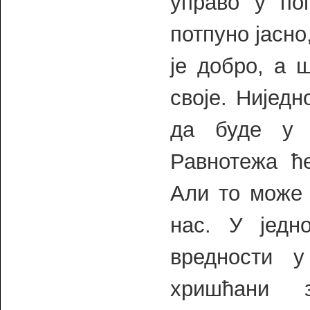
управо у по
потпуно јасно
је добро, а 
своје. Нијед
да буде у 
Равнотежа ће
Али то може 
нас. У једн
вредности 
хришћани 