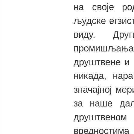
на своје ро
људске егзист
виду. Дру
промишљања н
друштвене и 
никада, нара
значајној мер
за наше да
друштвено
вредностима