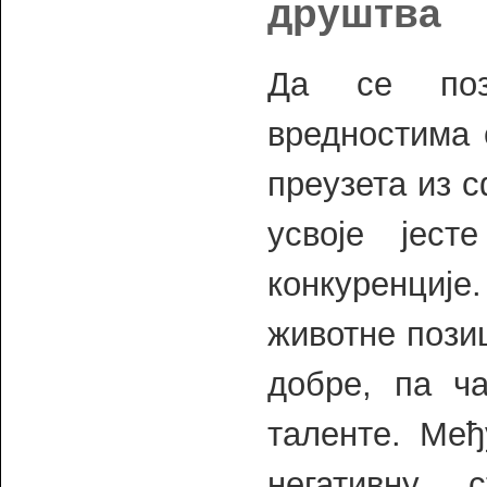
друштва
Да се поза
вредностима 
преузета из с
усвоје јест
конкуренције
животне пози
добре, па ча
таленте. Међ
негативну 