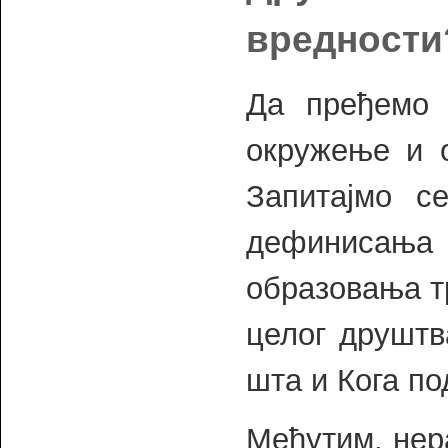
вредности
Да пређемо 
окружење и 
Запитајмо 
дефинисања
образовања т
целог друштв
шта и Кога п
Међутим, нер