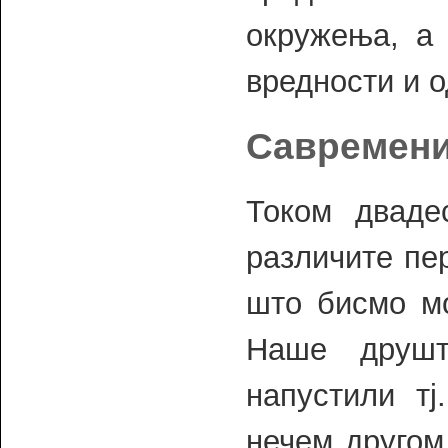
окружења, а 
вредности и 
Савремени
Током дваде
различите пе
што бисмо мо
Наше друшт
напустили т
нечем другом