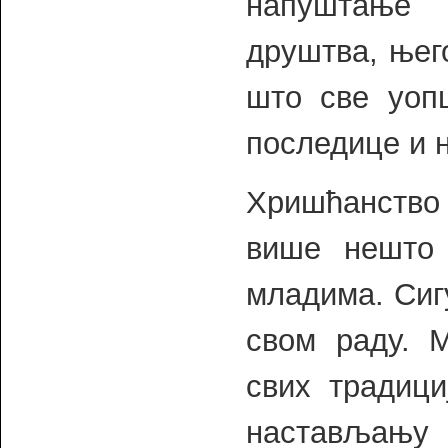
напуштање 
друштва, њег
што све уоп
последице и 
Хришћанство 
више нешто 
младима. Сиг
свом раду. М
свих традици
настављању 