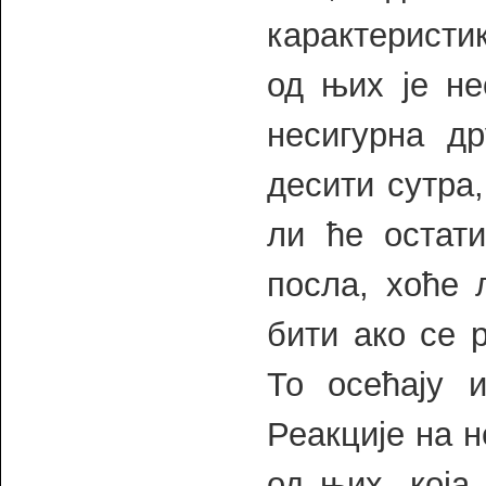
карактеристи
од њих је не
несигурна д
десити сутра
ли ће остати
посла, хоће 
бити ако се 
То осећају 
Реакције на н
од њих, која