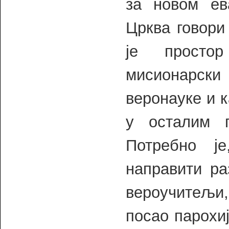
за новом ев
Црква говори 
је простор
мисионарски
веронауке и к
у осталим 
Потребно ј
направити ра
вероучитељи
посао парохи