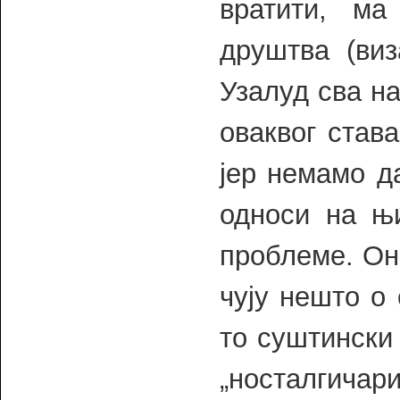
вратити, м
друштва (виз
Узалуд сва н
оваквог став
јер немамо д
односи на њ
проблеме. Он
чују нешто о
то суштински
„носталгичар