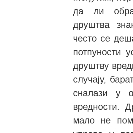
да ли обра
друштва зна
често се деш
потпуности у
друштву вредн
случају, бар
сналази у 
вредности. Д
мало не пом