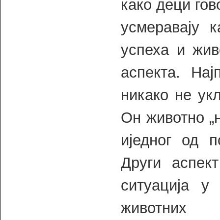
како деци гов
усмеравају к
успеха и жив
аспекта. На
никако не ук
Он животно „
иједног од п
Други аспек
ситуација у
животних 