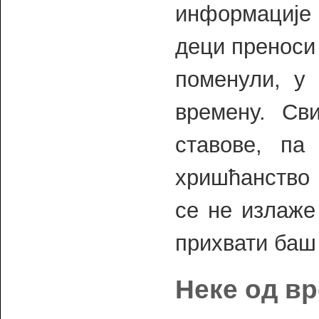
информације
деци преноси 
поменули, у 
времену. Сви
ставове, па
хришћанство 
се не излаже
прихвати баш 
Неке од в