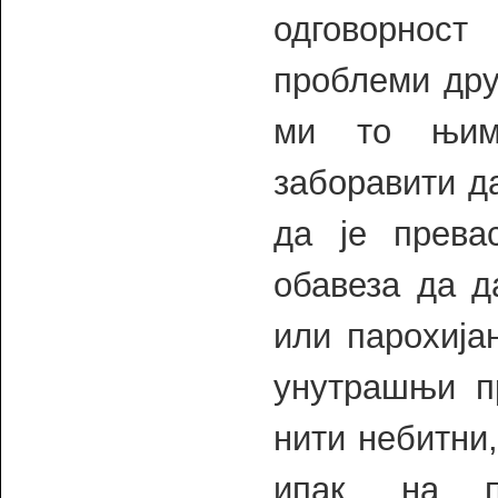
одговорнос
проблеми дру
ми то њим
заборавити д
да је прева
обавеза да д
или парохија
унутрашњи пр
нити небитни,
ипак, на 