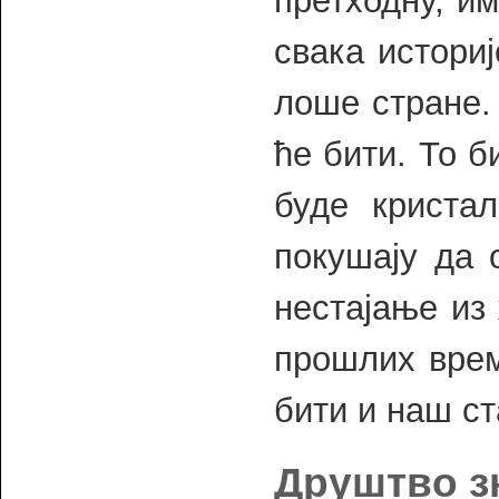
претходну, им
свака историј
лоше стране.
ће бити. То 
буде кристал
покушају да 
нестајање из 
прошлих врем
бити и наш ст
Друштво з