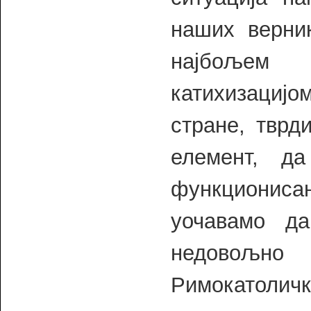
наших верник
најбољем 
катихизацијом
стране, тврд
елемент, д
функционис
уочавамо д
недовољн
Римокатоличк