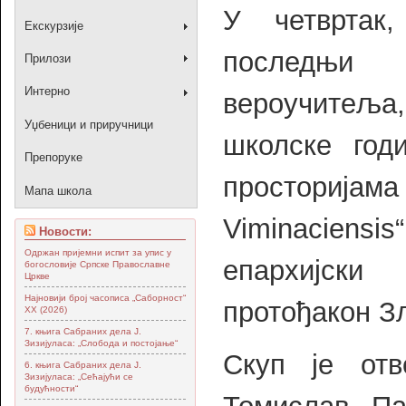
У четвртак,
Екскурзије
последњи с
Прилози
Интерно
вероучитељ
Уџбеници и приручници
школске год
Препоруке
просторија
Мапа школа
Viminacien
Новости:
Одржан пријемни испит за упис у
епархијски
богословије Српске Православне
Цркве
Најновији број часописа „Саборност“
протођакон З
XX (2026)
7. књига Сабраних дела Ј.
Зизијуласа: „Слобода и постојање“
Скуп је отв
6. књига Сабраних дела Ј.
Зизијуласа: „Сећајући се
будућности“