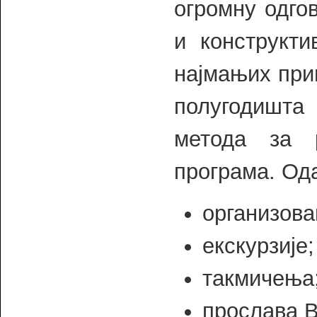
огромну одго
и конструкт
најмањих при
полугодишта
метода за 
програма. Ода
организова
екскурзије;
такмичења
прослава В