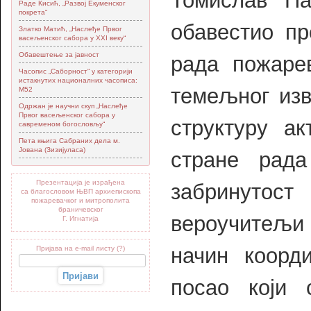
Томислав Па
Раде Кисић, „Развој Екуменског
покрета“
обавестио пр
Златко Матић, „Наслеђе Првог
васељенског сабора у XXI веку“
Обавештење за јавност
рада пожарев
Часопис „Саборност“ у категорији
истакнутих националних часописа:
темељног изв
М52
Одржан је научни скуп „Наслеђе
Првог васељенског сабора у
структуру а
савременом богословљу“
Пета књига Сабраних дела м.
Јована (Зизијуласа)
стране рада
Презентација је израђена
забринутост
са благословом ЊВП архиепископа
пожаревачког и митрополита
браничевског
вероучитељи 
Г. Игнатија
начин коорд
Пријава на e-mail листу (?)
посао који 