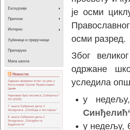
Екскурзије
је осми цикл
Прилози
Православног
Интерно
осми разред.
Уџбеници и приручници
Препоруке
Због велико
Мапа школа
одржане шко
Новости:
уследила опш
Одржан пријемни испит за упис у
богословије Српске Православне
Цркве
Најновији број часописа „Саборност“
у недељу
XX (2026)
7. књига Сабраних дела Ј.
Синђелић“
Зизијуласа: „Слобода и постојање“
6. књига Сабраних дела Ј.
Зизијуласа: „Сећајући се
у недељу, 
будућности“