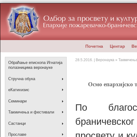
Почетна
Центар
Ве
28.5.2016. | Веронаука » Такмичењ
Обраћање епископа Игнатија
полазницима веронауке
Стручна обука
Осмо епархијско 
еКатихизис
Семинари
По благос
Такмичења и фестивали
браничевског 
Састанци
просвету и к
Прославе