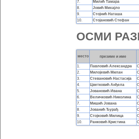
7.
Милић Тамара
8.
Јовић Михајло
9.
Стојнић Наташа
10.
Стојановић Стефан
ОСМИ РАЗ
место
презиме и име
1.
Павловић Александра
О
2.
Милојевић Милан
О
3.
Стевановић Настасија
О
4.
Цветковић Анђела
О
5.
Јовановић Ивана
О
6.
Величковић Николина
О
7.
Мишић Јована
О
8.
Јованић Ђурађ
О
9.
Стојковић Милица
О
10.
Ранковић Кристина
О