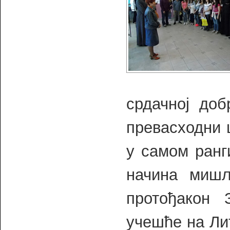
срдачној доб
превасходни 
у самом ранг
начина миш
протођакон 
учешће на Лит