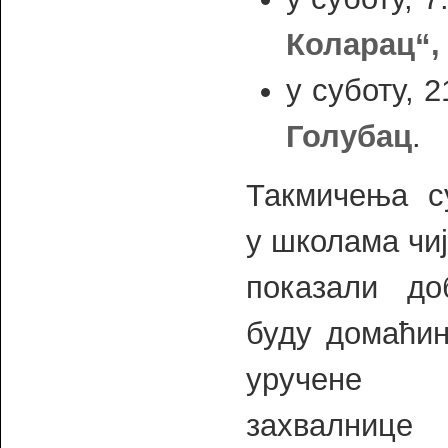
Коларац“,
у суботу, 2
Голубац
.
Такмичења с
у школама чиј
показали д
буду домаћин
уручене
захвалниц