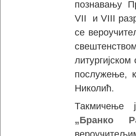
познавању Пр
VII и VIII ра
се вероучите
свештенством
литургијском
послужење, к
Николић.
Такмичење
„Бранко Ра
вероучитељи