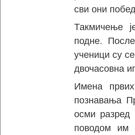
сви они побе
Такмичење ј
подне. Посл
ученици су с
двочасовна и
Имена првих
познавања Пр
осми разред 
поводом им 