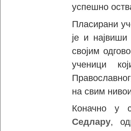
успешно оств
Пласирани уч
је и највиши
својим одгов
ученици ко
Православног
на свим ниво
Коначно у с
Седлару
, од