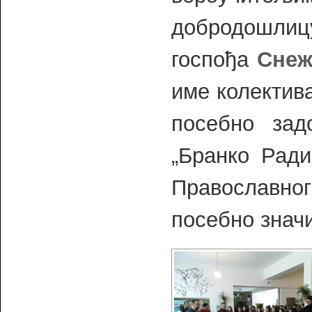
добродошли
госпођа
Снеж
име колектива
посебно за
„Бранко Рад
Православног
посебно знач