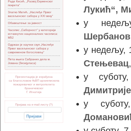
Раде Кисић, „Развој Екуменског
покрета“
Лукић“, 
Златко Матић, „Наслеђе Првог
васељенског сабора у XXI веку“
у неде
Обавештење за јавност
Часопис „Саборност“ у категорији
Шербанов
истакнутих националних часописа:
М52
Одржан је научни скуп „Наслеђе
у недељу, 
Првог васељенског сабора у
савременом богословљу“
Пета књига Сабраних дела м.
Стењевац
Јована (Зизијуласа)
у субот
Презентација је израђена
са благословом ЊВП архиепископа
пожаревачког и митрополита
Димитрије
браничевског
Г. Игнатија
у субот
Пријава на e-mail листу (?)
Домановић
у суботу, 7