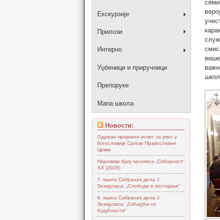
семи
веро
Екскурзије
учес
кара
Прилози
слу
смис
Интерно
више
важн
Уџбеници и приручници
школ
Препоруке
Мапа школа
Новости:
Одржан пријемни испит за упис у
богословије Српске Православне
Цркве
Најновији број часописа „Саборност“
XX (2026)
7. књига Сабраних дела Ј.
Зизијуласа: „Слобода и постојање“
6. књига Сабраних дела Ј.
Зизијуласа: „Сећајући се
будућности“