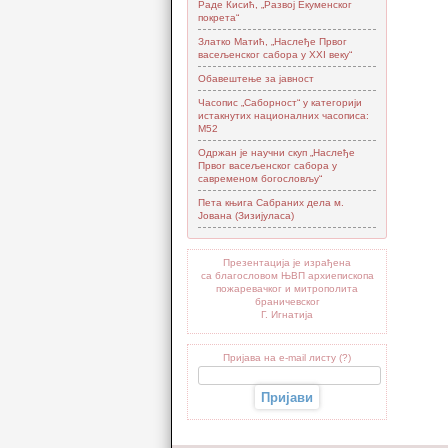
Раде Кисић, „Развој Екуменског
покрета“
Златко Матић, „Наслеђе Првог
васељенског сабора у XXI веку“
Обавештење за јавност
Часопис „Саборност“ у категорији
истакнутих националних часописа:
М52
Одржан је научни скуп „Наслеђе
Првог васељенског сабора у
савременом богословљу“
Пета књига Сабраних дела м.
Јована (Зизијуласа)
Презентација је израђена
са благословом ЊВП архиепископа
пожаревачког и митрополита
браничевског
Г. Игнатија
Пријава на e-mail листу (?)