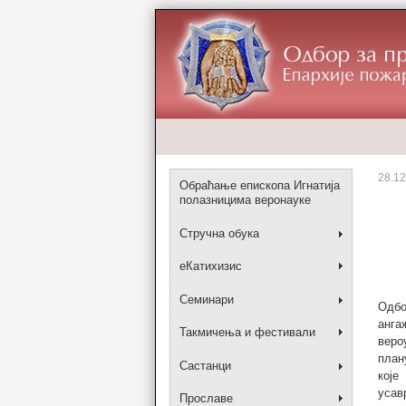
28.12
Обраћање епископа Игнатија
полазницима веронауке
Стручна обука
еКатихизис
Семинари
Одбо
анга
Такмичења и фестивали
веро
план
Састанци
кој
усав
Прославе