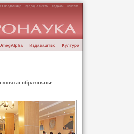
ет продавница
продајна места
садржај
контакт
OmegAlpha
Издаваштво
Култура
ословско образовање