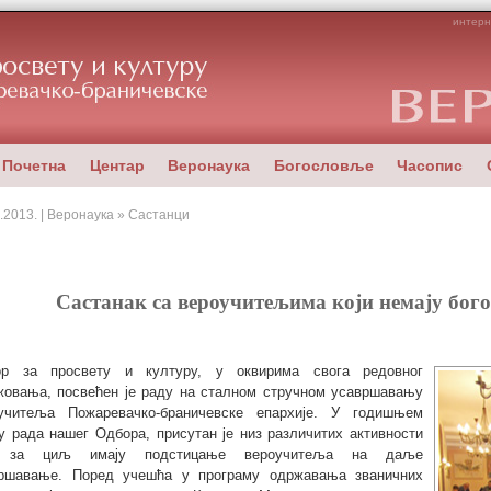
интерн
Почетна
Центар
Веронаука
Богословље
Часопис
.2013. | Веронаука » Састанци
Састанак са вероучитељима који немају бог
р за просвету и културу, у оквирима свога редовног
жовања, посвећен је раду на сталном стручном усавршавању
учитеља Пожаревачко-браничевске епархије. У годишњем
у рада нашег Одбора, присутан је низ различитих активности
е за циљ имају подстицање вероучитеља на даље
ршавање. Поред учешћа у програму одржавања званичних