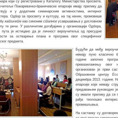
нара који су регистровани у Каталогу Министарства просвете,
учитељи Пожаревачко-браничевске епархије имају прилику да
твују и у додатним семинарским активностима, интерног
ктера. Одбор за просвету и културу, на тај начин, промовише
жбу
катихете
као синоним
сталног
усавршавања у дословном
лу те речи. У различитим догађајима у организацији Одбора,
 пута је истицано да је личност вероучитеља од пресудне
ости за остварење плана и програма овог специфичног
ског предмета.
Будући да међу вероучи
немају пуно класично б
године започео прог
превазилажењу овог н
организован је први сас
Образовном центру
Ecc
децембра 2013. године. 
епархије који немају ст
предавањем руководио је
су имали прилику да се 
рађа теолошко интере
промишљања.
На састанку су договорен
се овај прогам спроводити