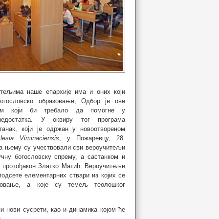
тељима наше епархије има и оних који
огословско образовање, Одбор је ове
рам који би требало да помогне у
едостатка. У оквиру тог програма
танак, који је одржан у новоотвореном
lesia Viminaciensis
, у Пожаревцу, 28.
На њему су учествовали сви вероучитељи
ручну богословску спрему, а састанком и
 протођакон Златко Матић. Вероучитељи
подсете елементарних ствари из којих се
совање, а које су темељ теолошког
и нови сусрети, као и динамика којом ће
.