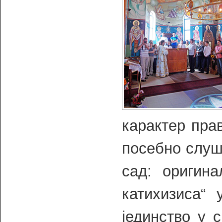
карактер пра
посебно слу
сад: оригина
катихизиса“ 
јединство у 