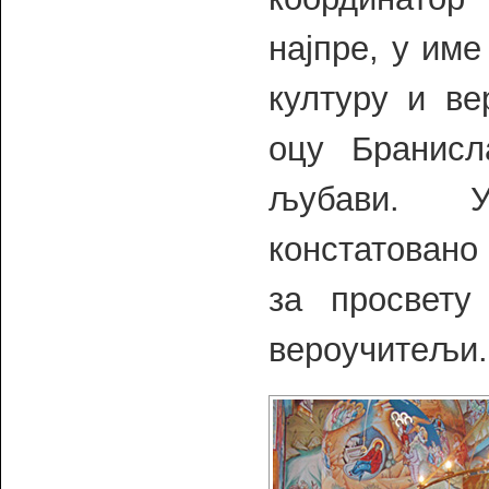
најпре, у им
културу и ве
оцу Бранисл
љубави. У
констатовано
за просвету
вероучитељи.