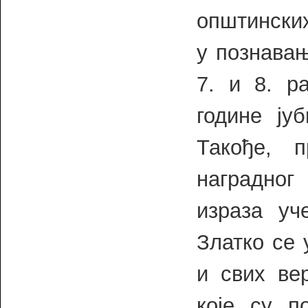
општинских
у познавањ
7. и 8. р
године ју
Такође, 
наградно
израза уч
Златко се 
и свих ве
које су п