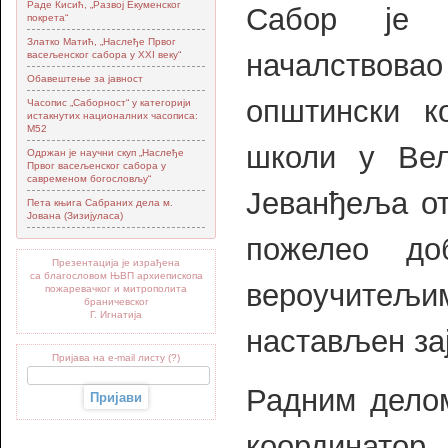
Раде Кисић, „Развој Екуменског
Сабор је з
покрета“
Златко Матић, „Наслеђе Првог
началствовао
васељенског сабора у XXI веку“
Обавештење за јавност
општински к
Часопис „Саборност“ у категорији
истакнутих националних часописа:
М52
школи у Вел
Одржан је научни скуп „Наслеђе
Првог васељенског сабора у
савременом богословљу“
Јеванђеља от
Пета књига Сабраних дела м.
Јована (Зизијуласа)
пожелео до
Презентација је израђена
са благословом ЊВП архиепископа
вероучитељим
пожаревачког и митрополита
браничевског
Г. Игнатија
настављен за
Пријава на e-mail листу (?)
Радним делом
координатор