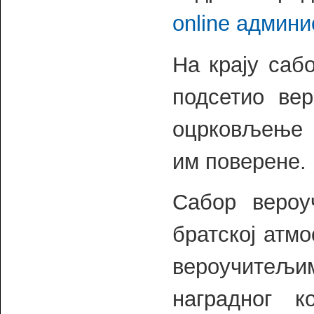
online админи
На крају саб
подсетио ве
оцрковљење и
им поверене.
Сабор вероу
братској атм
вероучитељи
наградног к