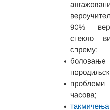
ангажован
вероучит
90% вер
стекло ви
спрему;
боловањ
породиљск
проблеми
часова;
такмичења