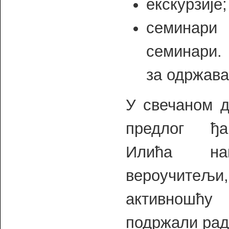
екскурзије;
семинари 
семинари. 
за одржав
У свечаном д
предлог ђа
Илића на
вероучитељи, 
активношћу
подржали рад