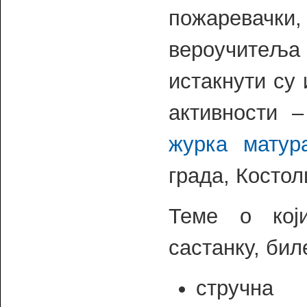
пожаревачки,
вероучитеља 
истакнути су
активности 
журка матур
града, Косто
Теме о кој
састанку, бил
стручн