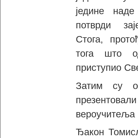
једине над
потврди за
Стога, прото
тога што о
приступио Св
Затим су о
презентовал
вероучитеља 
Ђакон Томисл