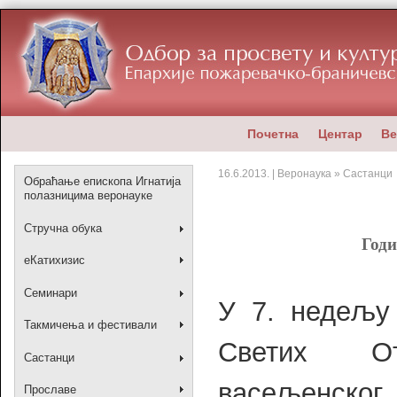
Почетна
Центар
Ве
16.6.2013. | Веронаука » Састанци
Обраћање епископа Игнатија
полазницима веронауке
Стручна обука
Годи
еКатихизис
Семинари
У 7. недељу
Такмичења и фестивали
Светих О
Састанци
васељенског
Прославе