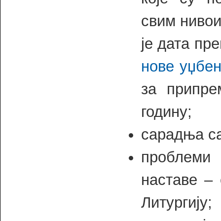
свим ниво
је дата пр
нове уџбен
за припре
годину;
сарадња с
проблеми 
наставе – 
Литургију;