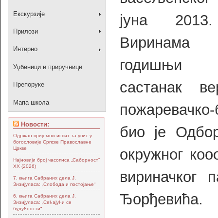
Екскурзије
јуна 2013
Прилози
Виринама
Интерно
годишњи 
Уџбеници и приручници
састанак в
Препоруке
Мапа школа
пожаревачко-
Новости:
био је Одбор
Одржан пријемни испит за упис у
богословије Српске Православне
Цркве
окружног коо
Најновији број часописа „Саборност“
XX (2026)
вириначког п
7. књига Сабраних дела Ј.
Зизијуласа: „Слобода и постојање“
Ђорђевића.
6. књига Сабраних дела Ј.
Зизијуласа: „Сећајући се
будућности“