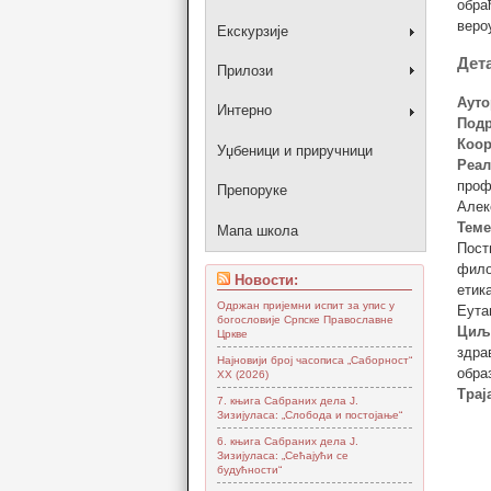
обра
веро
Екскурзије
Дет
Прилози
Ауто
Интерно
Подр
Коор
Уџбеници и приручници
Реал
проф
Препоруке
Алек
Теме
Мапа школа
Пост
фило
Новости:
етик
Одржан пријемни испит за упис у
Еута
богословије Српске Православне
Циљн
Цркве
здра
Најновији број часописа „Саборност“
обра
XX (2026)
Трај
7. књига Сабраних дела Ј.
Зизијуласа: „Слобода и постојање“
6. књига Сабраних дела Ј.
Зизијуласа: „Сећајући се
будућности“