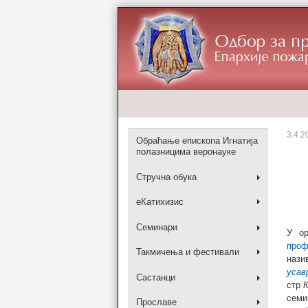
3.4.2
Обраћање епископа Игнатија
полазницима веронауке
Стручна обука
еКатихизис
Семинари
У ор
проф
Такмичења и фестивали
нази
усав
Састанци
стр
семи
Прославе