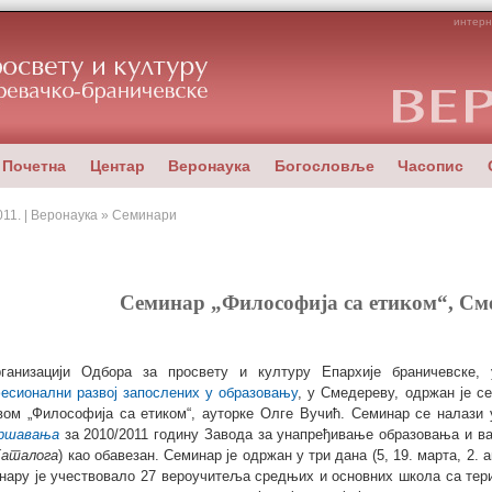
интерн
Почетна
Центар
Веронаука
Богословље
Часопис
011. | Веронаука » Семинари
Семинар „Философија са етиком“, Сме
ганизацији Одбора за просвету и културу Епархије браничевске,
есионални развој запослених у образовању
, у Смедереву, одржан је с
вом „Философија са етиком“, ауторке Олге Вучић. Семинар се налази
ршавања
за 2010/2011 годину Завода за унапређивање образовања и ва
Каталога
) као обавезан. Семинар је одржан у три дана (5, 19. марта, 2. а
нару је учествовало 27 вероучитеља средњих и основних школа са тери