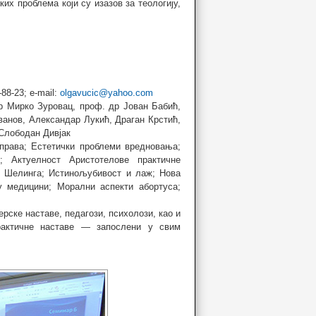
их проблема који су изазов за теологију,
88-23; e-mail:
olgavucic@yahoo.com
р Мирко Зуровац, проф. др Јован Бабић,
ванов, Александар Лукић, Драган Крстић,
Слободан Дивјак
права; Естетички проблеми вредновања;
; Актуелност Аристотелове практичне
и Шелинга; Истинољубивост и лаж; Нова
у медицини; Морални аспекти абортуса;
рске наставе, педагози, психолози, као и
рактичне наставе — запослени у свим