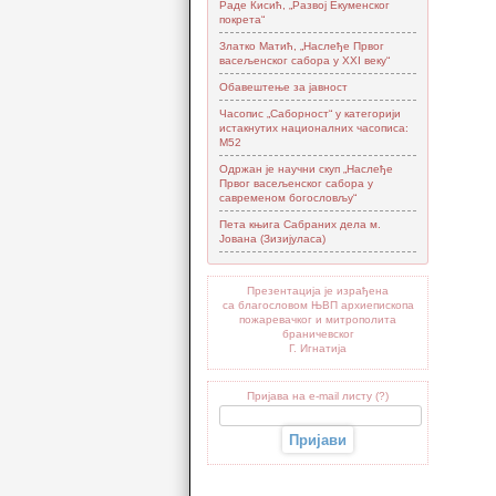
Раде Кисић, „Развој Екуменског
покрета“
Златко Матић, „Наслеђе Првог
васељенског сабора у XXI веку“
Обавештење за јавност
Часопис „Саборност“ у категорији
истакнутих националних часописа:
М52
Одржан је научни скуп „Наслеђе
Првог васељенског сабора у
савременом богословљу“
Пета књига Сабраних дела м.
Јована (Зизијуласа)
Презентација је израђена
са благословом ЊВП архиепископа
пожаревачког и митрополита
браничевског
Г. Игнатија
Пријава на e-mail листу (?)