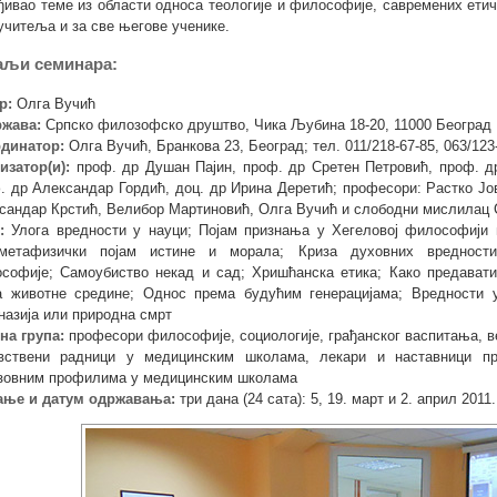
ђивао теме из области односа теологије и философије, савремених етичк
учитеља и за све његове ученике.
аљи семинара:
р:
Олга Вучић
жава:
Српско филозофско друштво, Чика Љубина 18-20, 11000 Београд
динатор:
Олга Вучић, Бранкова 23, Београд; тел. 011/218-67-85, 063/123-
изатор(и):
проф. др Душан Пајин, проф. др Сретен Петровић, проф. д
. др Александар Гордић, доц. др Ирина Деретић; професори: Растко Јо
сандар Крстић, Велибор Мартиновић, Олга Вучић и слободни мислилац 
:
Улога вредности у науци; Појам признања у Хегеловој философији 
метафизички појам истине и морала; Криза духовних вредности
софије; Самоубиство некад и сад; Хришћанска етика; Како предават
а животне средине; Однос према будућим генерацијама; Вредности 
назија или природна смрт
а група:
професори философије, социологије, грађанског васпитања, ве
вствени радници у медицинским школама, лекари и наставници п
зовним профилима у медицинским школама
ање и датум одржавања:
три дана (24 сата): 5, 19. март и 2. април 2011.