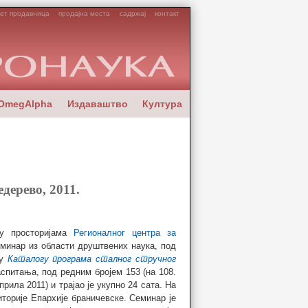
ет продавница
продајна места
садржај
контакт
OmegAlpha
Издаваштво
Култура
дерево, 2011.
 у просторијама
Регионалног центра за
еминар из области друштвених наука, под
 у
Каталогу програма сталног стручног
спитања, под редним бројем 153 (на 108.
прила 2011) и трајао је укупно 24 сата. На
торије Епархије браничевске. Семинар је