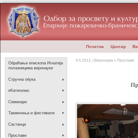
Почетна
Центар
Ве
9.5.2013. | Веронаука » Прославе
Обраћање епископа Игнатија
полазницима веронауке
Стручна обука
Пр
еКатихизис
Семинари
Такмичења и фестивали
Састанци
Прославе