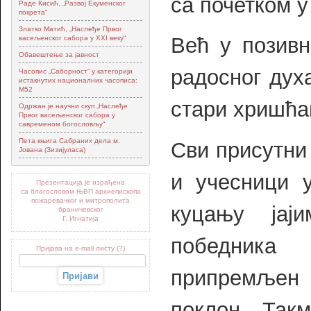
са почетком у
Раде Кисић, „Развој Екуменског
покрета“
Златко Матић, „Наслеђе Првог
Већ у позивн
васељенског сабора у XXI веку“
Обавештење за јавност
радосног дух
Часопис „Саборност“ у категорији
истакнутих националних часописа:
М52
стари хришћа
Одржан је научни скуп „Наслеђе
Првог васељенског сабора у
савременом богословљу“
Пета књига Сабраних дела м.
Сви присутни 
Јована (Зизијуласа)
и учесници 
Презентација је израђена
са благословом ЊВП архиепископа
пожаревачког и митрополита
куцању јаји
браничевског
Г. Игнатија
победни
Пријава на e-mail листу (?)
припремље
поклон. Так