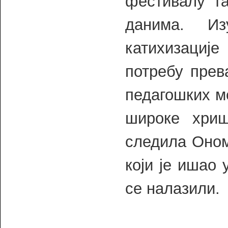
фестивалу та
данима. Из
катихизације
потребу прев
педагошких м
широке хришћ
следила Ономе
који је ишао 
се налазили.