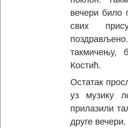
вечери било 
свих прис
поздрављен
такмичењу, 
Костић.
Остатак прос
уз музику л
прилазили та
друге вечери.