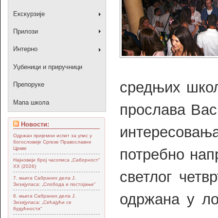
Екскурзије
Прилози
Интерно
Уџбеници и приручници
средњих школ
Препоруке
Мапа школа
прослава Вас
Новости:
интересова
Одржан пријемни испит за упис у
богословије Српске Православне
Цркве
потребно нап
Најновији број часописа „Саборност“
XX (2026)
светлог четвр
7. књига Сабраних дела Ј.
Зизијуласа: „Слобода и постојање“
одржана у ло
6. књига Сабраних дела Ј.
Зизијуласа: „Сећајући се
будућности“