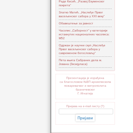
Раде Кисић, „Развој Екуменског
покрета“
Златко Матић, „Наслеђе Првог
васељенског сабора у XXI веку“
Обавештење за јавност
Часопис „Саборност“ у категорији
истакнутих националних часописа:
М52
Одржан је научни скуп „Наслеђе
Првог васељенског сабора у
савременом богословљу“
Пета књига Сабраних дела м.
Јована (Зизијуласа)
Презентација је израђена
са благословом ЊВП архиепископа
пожаревачког и митрополита
браничевског
Г. Игнатија
Пријава на e-mail листу (?)