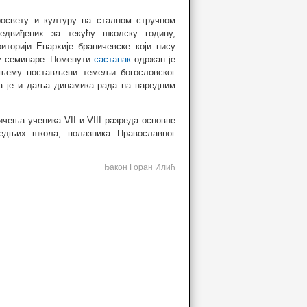
росвету и културу на сталном стручном
двиђених за текућу школску годину,
торији Епархије браничевске који нису
ју семинаре. Поменути
састанак
одржан је
а њему постављени темељи богословског
а је и даља динамика рада на наредним
чења ученика VII и VIII разреда основне
едњих школа, полазника Православног
Ђакон Горан Илић