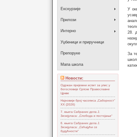
Екскурзије
У ок
усав
Прилози
анал
теол
Интерно
28. 
нази
Уџбеници и приручници
окуп
Препоруке
За т
школ
Мапа школа
кати
Новости:
Одржан пријемни испит за упис у
богословије Српске Православне
Цркве
Најновији број часописа „Саборност“
XX (2026)
7. књига Сабраних дела Ј.
Зизијуласа: „Слобода и постојање“
6. књига Сабраних дела Ј.
Зизијуласа: „Сећајући се
будућности“