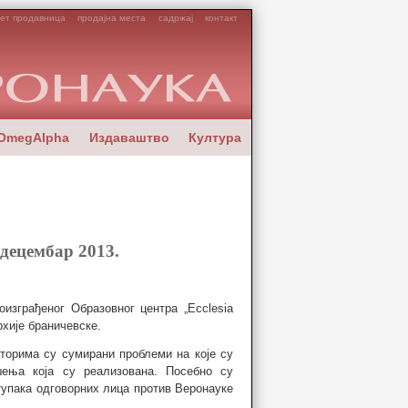
ет продавница
продајна места
садржај
контакт
OmegAlpha
Издаваштво
Култура
 децембар 2013.
изграђеног Образовног центра „Ecclesia
рхије браничевске.
торима су сумирани проблеми на које су
шења која су реализована. Посебно су
упака одговорних лица против Веронауке