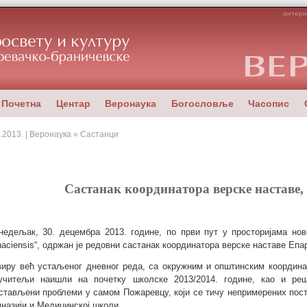
интерн
Почетна
Центар
Веронаука
Богословље
Часопис
.2013. | Веронаука » Састанци
Састанак координатора верске наставе,
недељак, 30. децембра 2013. године, по први пут у просторијама ново
naciensis“, одржан је редовни састанак координатора верске наставе Епа
виру већ устаљеног дневног реда, са окружним и општинским координа
учитељи наишли на почетку школске 2013/2014. године, као и ре
стављени проблеми у самом Пожаревцу, који се тичу непримерених пост
мназији и Медицинској школи.