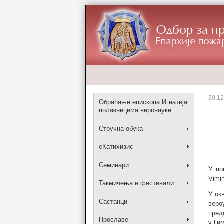
30.12
Обраћање епископа Игнатија
полазницима веронауке
Стручна обука
еКатихизис
Семинари
У по
Vimi
Такмичења и фестивали
У ок
Састанци
веро
пред
Прославе
у Ги