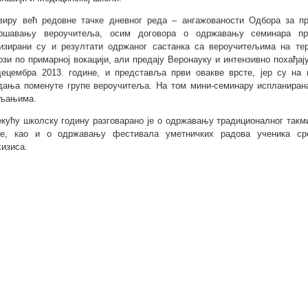
виру већ редовне тачке дневног реда – ангажованости Одбора за п
ршавању вероучитеља, осим договора о одржавању семинара пре
изирани су и резултати одржаног састанка са вероучитељима на тери
ози по примарној вокацији, али предају Веронауку и интензивно похађа
децембра 2013. године, и представља први овакве врсте, јер су н
дања поменуте групе вероучитеља. На том мини-семинару испланиран
љањима.
екућу школску годину разговарано је о одржавању традиционалног такми
е, као и о одржавању фестивала уметничких радова ученика ср
хизиса.